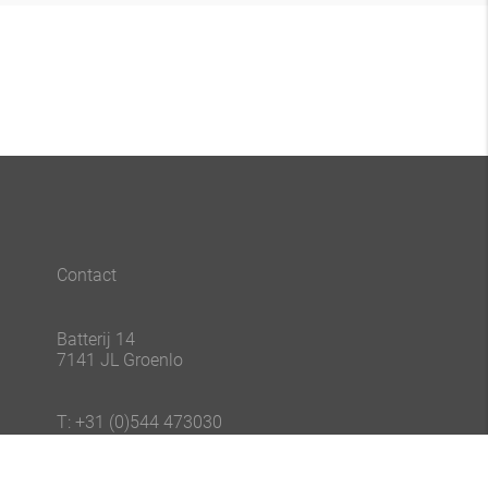
Contact
Batterij 14
7141 JL Groenlo
T: +31 (0)544 473030
E: info@bonhofwellness.nl
E: administratie@bonhofwellness.nl