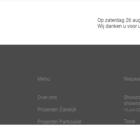
Op zaterdag 26 augu
Wij danken u voor u
Menu
Nieuws
Over ons
Showro
showr
Projecten Zakelijk
10 juni 2
Texel
Projecten Particulier
06 mei 2
Nieuws
Koning