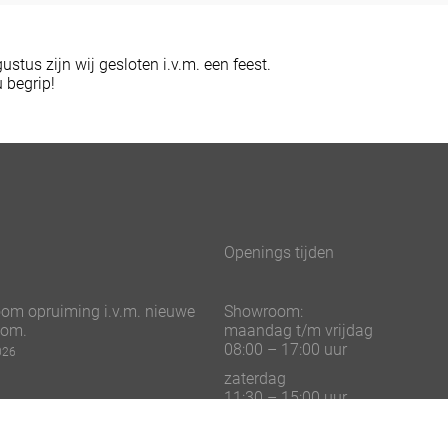
stus zijn wij gesloten i.v.m. een feest.
 begrip!
Openings tijden
om opruiming i.v.m. nieuwe
Showroom:
oom.
maandag t/m vrijdag
08:00 – 17:00 uur
026
zaterdag
11:30 – 15:00 uur
026
Telefonisch bereikbaar:
maandag t/m vrijdag
sdag gesloten