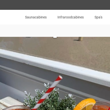
Saunacabines
Infraroodcabines
Spa's