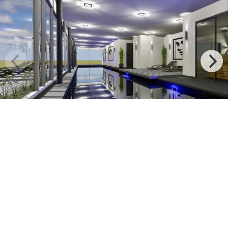
Menu
+
Nieuws
+
Openings tijden
+