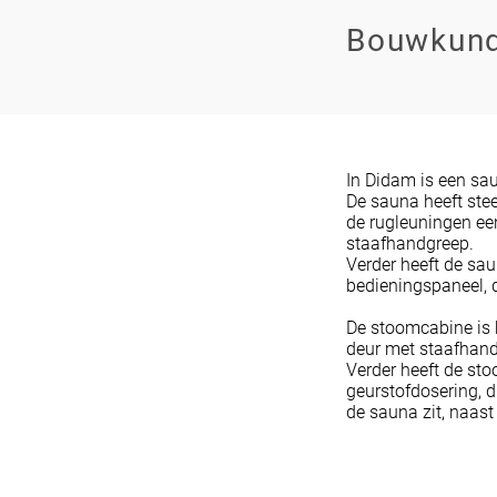
Bouwkund
In Didam is een s
De sauna heeft ste
de rugleuningen ee
staafhandgreep.
Verder heeft de sau
bedieningspaneel, 
De stoomcabine is 
deur met staafhand
Verder heeft de st
geurstofdosering, 
de sauna zit, naas