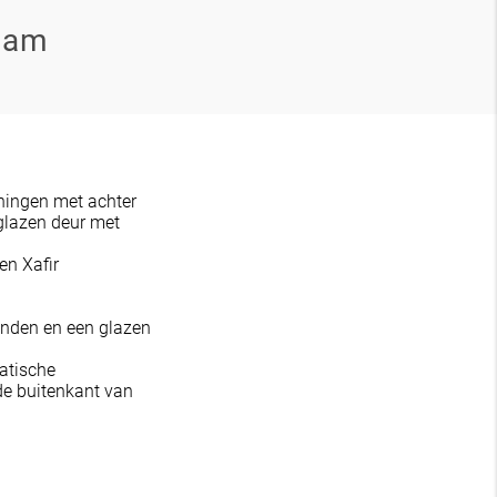
dam
ningen met achter
glazen deur met
en Xafir
anden en een glazen
atische
de buitenkant van