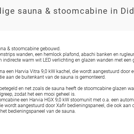
ige sauna & stoomcabine in Di
auna & stoomcabine gebouwd.
enstrips wanden, een hemlock plafond, abachi banken en rugleu
n indirecte warm wit LED verlichting en glazen wanden met een 
na een Harvia Vitra 9,0 kW kachel, die wordt aangestuurd door e
die aan de buitenkant van de sauna is gemonteerd.
betegeld en net zoals de sauna heeft de stoomcabine glazen w
greep, zodat het een mooi geheel is.
oomcabine een Harvia HGX 9,0 kW stoomunit met o.a. een autom
die wordt aangestuurd door Xafir bedieningspaneel, die ook aan 
t het bedieningspaneel van de sauna.