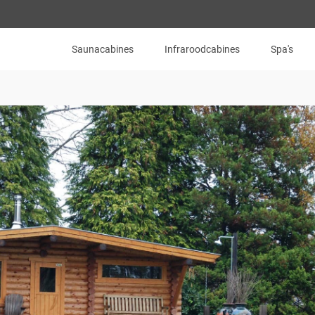
Saunacabines
Infraroodcabines
Spa's