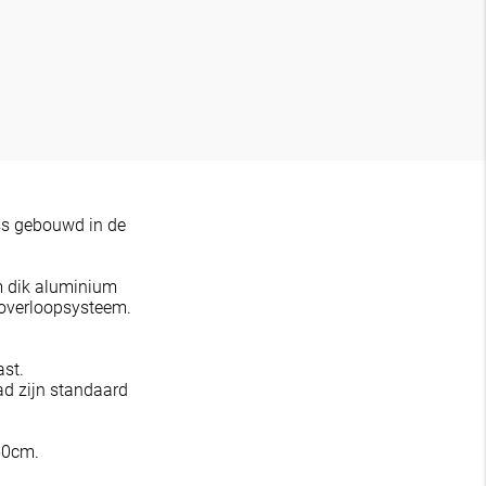
s gebouwd in de
m dik aluminium
overloopsysteem.
ast.
ad zijn standaard
50cm.