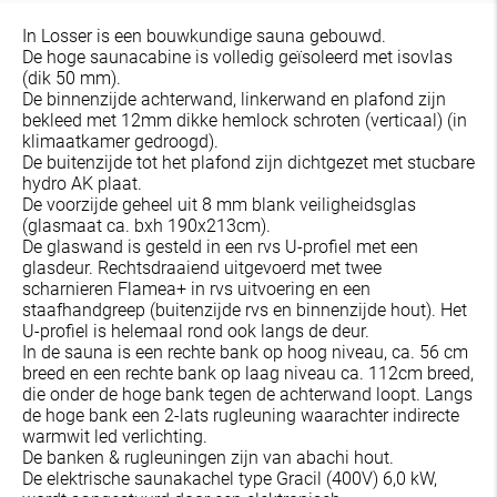
In Losser is een bouwkundige sauna gebouwd.
De hoge saunacabine is volledig geïsoleerd met isovlas
(dik 50 mm).
De binnenzijde achterwand, linkerwand en plafond zijn
bekleed met 12mm dikke hemlock schroten (verticaal) (in
klimaatkamer gedroogd).
De buitenzijde tot het plafond zijn dichtgezet met stucbare
hydro AK plaat.
De voorzijde geheel uit 8 mm blank veiligheidsglas
(glasmaat ca. bxh 190x213cm).
De glaswand is gesteld in een rvs U-profiel met een
glasdeur. Rechtsdraaiend uitgevoerd met twee
scharnieren Flamea+ in rvs uitvoering en een
staafhandgreep (buitenzijde rvs en binnenzijde hout). Het
U-profiel is helemaal rond ook langs de deur.
In de sauna is een rechte bank op hoog niveau, ca. 56 cm
breed en een rechte bank op laag niveau ca. 112cm breed,
die onder de hoge bank tegen de achterwand loopt. Langs
de hoge bank een 2-lats rugleuning waarachter indirecte
warmwit led verlichting.
De banken & rugleuningen zijn van abachi hout.
De elektrische saunakachel type Gracil (400V) 6,0 kW,