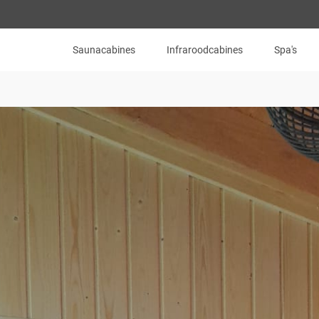
Saunacabines
Infraroodcabines
Spa's