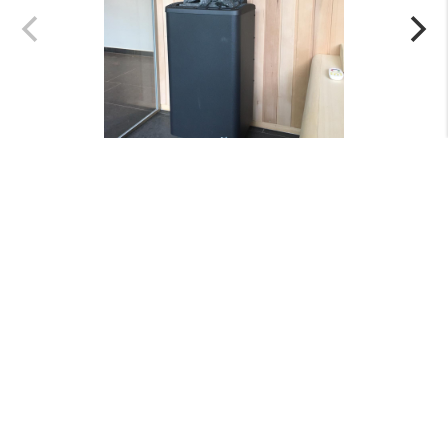
Menu
+
Nieuws
+
Openings tijden
+
Contact
+