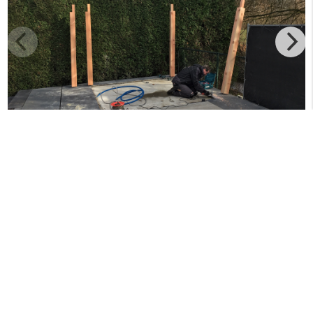
Menu
+
Nieuws
+
Openings tijden
+
Contact
+