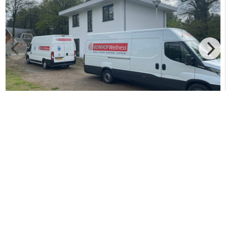
Menu
+
Nieuws
+
Openings tijden
+
Contact
+