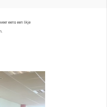
eer eens een likje
n.