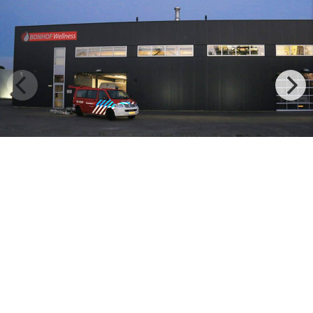
Menu
+
Nieuws
+
Openings tijden
+