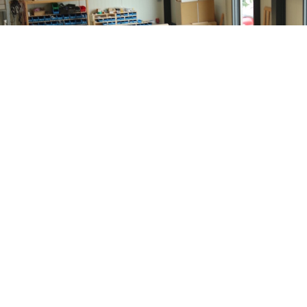
Menu
+
Nieuws
+
Openings tijden
+