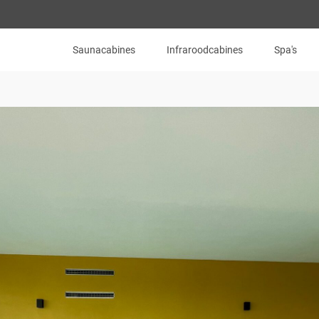
Saunacabines
Infraroodcabines
Spa's