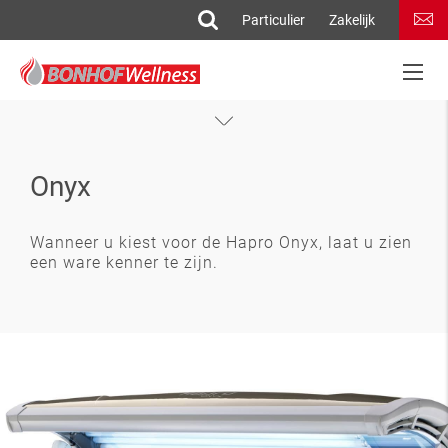
Particulier
Zakelijk
Topaz
Onyx
Jade
Onyx
Wanneer u kiest voor de Hapro Onyx, laat u zien
een ware kenner te zijn.
Mobile Sun
Innergize HP 8580
Luxura
Veelgestelde vragen